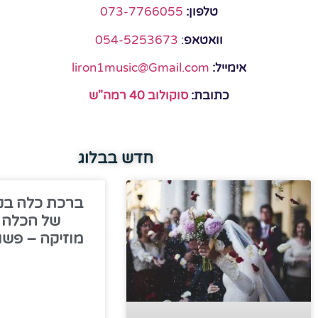
טלפון:
073-7766055
וואטאפ
:
054-5253673
אימייל:
liron1music@Gmail.com
כתובת:
סוקולוב 40 רמה"ש
חדש בבלוג
ברכת כלה בנו
של הכלה ב
מוזיקה – פשו