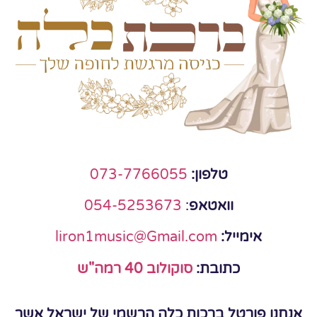
טלפון:
073-7766055
וואטאפ
:
054-5253673
אימייל:
liron1music@Gmail.com
כתובת:
סוקולוב 40 רמה"ש
אנחנו פורטל ברכות כלה הרשמי של ישראל אשר