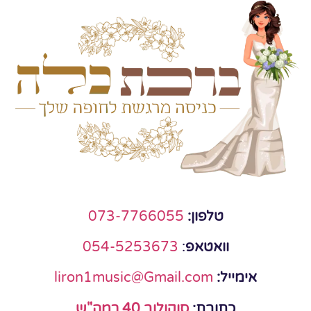
טלפון:
073-7766055
וואטאפ
:
054-5253673
אימייל:
liron1music@Gmail.com
כתובת:
סוקולוב 40 רמה"ש