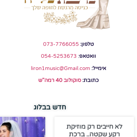
טלפון:
073-7766055
וואטאפ
:
054-5253673
אימייל:
liron1music@Gmail.com
כתובת:
סוקולוב 40 רמה"ש
חדש בבלוג
לא חייבים רק מוזיקת
רקע שקטה.. ברכת