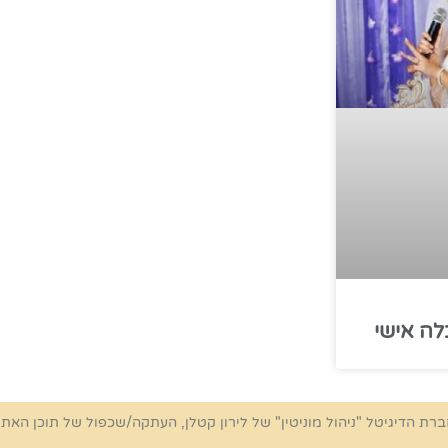
לה אישי
ברת הדיגיטל "ניהול מוניטין" של לירון קטלן, העתקה/שכפול של תוכן האת