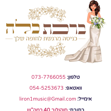
טלפון:
073-7766055
וואטאפ
:
054-5253673
אימייל:
liron1music@Gmail.com
כתובת:
סוקולוב 40 רמה"ש