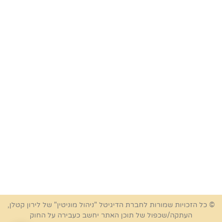
© כל הזכויות שמורות לחברת הדיגיטל "ניהול מוניטין" של לירון קטלן,
העתקה/שכפול של תוכן האתר יחשב כעבירה על החוק