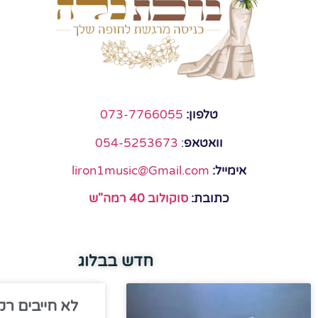
טלפון:
073-7766055
וואטאפ
:
054-5253673
אימייל:
liron1music@Gmail.com
כתובת:
סוקולוב 40 רמה"ש
חדש בבלוג
לא חייבים רק