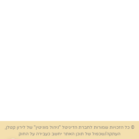
© כל הזכויות שמורות לחברת הדיגיטל "ניהול מוניטין" של לירון קטלן,
העתקה/שכפול של תוכן האתר יחשב כעבירה על החוק