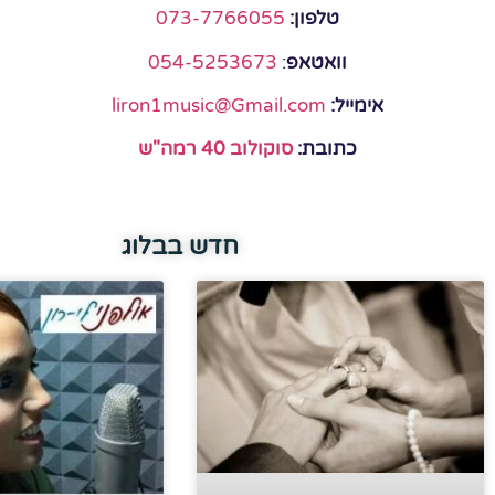
טלפון:
073-7766055
וואטאפ
:
054-5253673
אימייל:
liron1music@Gmail.com
כתובת:
סוקולוב 40 רמה"ש
חדש בבלוג