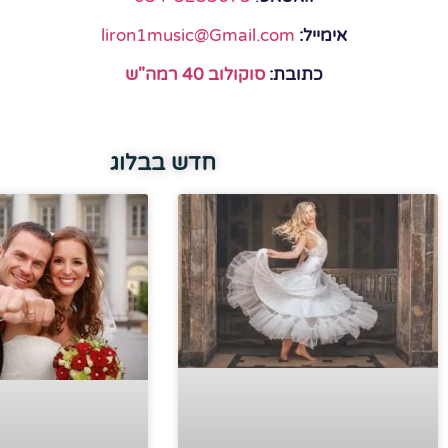
אימייל:
liron1music@Gmail.com
כתובת:
סוקולוב 40 רמה"ש
חדש בבלוג