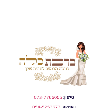
טלפון:
073-7766055
וואטאפ
:
054-5253673