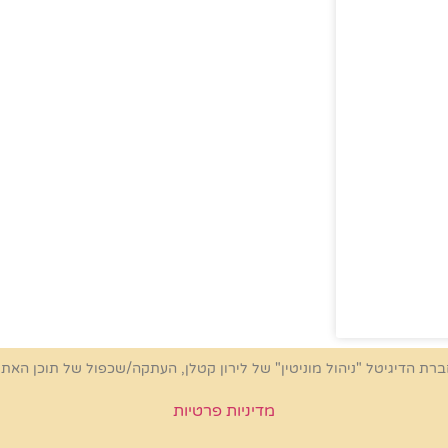
ברת הדיגיטל "ניהול מוניטין" של לירון קטלן, העתקה/שכפול של תוכן האת
מדיניות פרטיות