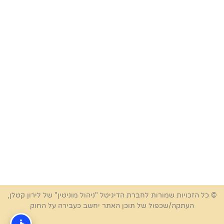
© כל הזכויות שמורות לחברת הדיגיטל "ניהול מוניטין" של לירון קטלן,
העתקה/שכפול של תוכן האתר יחשב כעבירה על החוק