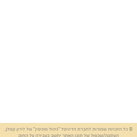
© כל הזכויות שמורות לחברת הדיגיטל "ניהול מוניטין" של לירון קטלן,
העתקה/שכפול של תוכן האתר יחשב כעבירה על החוק