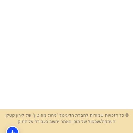
© כל הזכויות שמורות לחברת הדיגיטל "ניהול מוניטין" של לירון קטלן,
העתקה/שכפול של תוכן האתר יחשב כעבירה על החוק