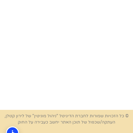
© כל הזכויות שמורות לחברת הדיגיטל "ניהול מוניטין" של לירון קטלן,
העתקה/שכפול של תוכן האתר יחשב כעבירה על החוק