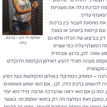
תצטרכי להחליט. יש המון
וסח לברכת כלה את מעוניינת
מועדף עלייך.
ת מוזמנת לעבור בין ברכות
ם קיימות ביוטיוב או בגוגל.
א רק בביצוע של הכלה אלא גם
אולפני לי-רון – ברכת
כלה
המועדף עליה כפי שציינו
 תשמע שונה. לכן, ברגע שבחרת
 טקסט מובנה תוכלי להגיע לאולפן הקלטות ולהקליט
 מקצועית.
ברכה – המפיק המוזיקלי באולפן ההקלטות בעל ניסיון
ורה להשמע ברכת כלה, לכן , אם הוא ישמע משפטים
, כמו כן אם הוא יראה שהברכה ארוכה מידי הוא יעיר
ים, כמובן זאת המלצה וזה רק בתנאי שתסכימי. כאשר