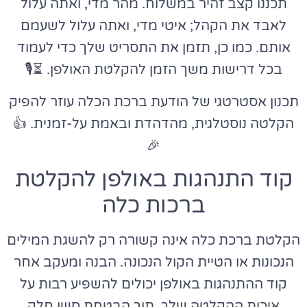
תכננו קצב זהיר במשלוח. מהר מדי, ואתה עלול
לאבד את הקהל; איטי מדי, ואתה עלול לשעמם
אותם. כמו כן, תזמן את התסריט שלך כדי לעמוד
בכל דרישות משך הזמן להקלטת האולפן. ⏳🎙️
תכנון אסטרטגי של הודעת ברכת הכלה עוזר להפיק
הקלטה נוסטלגית, מהדהדת ובאמת על-זמנית. 👍
🎉
קוד התנהגות באולפן להקלטת
ברכות כלה
הקלטת ברכת כלה אינה קשורה רק להשגת המילים
הנכונות או הטיית הקול הנכונה. הבנה ומעקב אחר
קוד ההתנהגות באולפן יכולים להשפיע רבות על
איכות ההקלטה שלך, תוך הבטחת סשן חלק