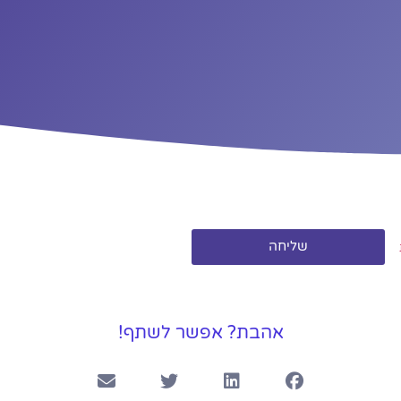
שליחה
אהבת? אפשר לשתף!