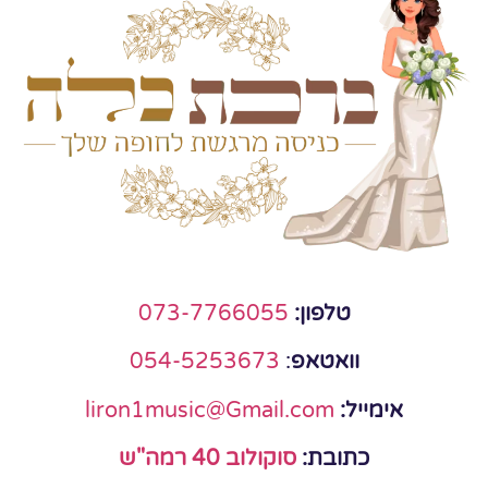
טלפון:
073-7766055
וואטאפ
:
054-5253673
אימייל:
liron1music@Gmail.com
כתובת:
סוקולוב 40 רמה"ש