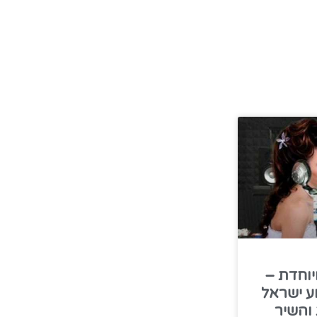
וחדת –
ע ישראל
והשיר