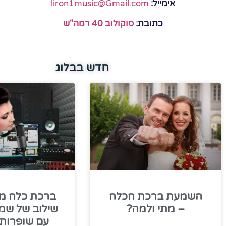
אימייל:
liron1music@Gmail.com
כתובת:
סוקולוב 40 רמה"ש
חדש בבלוג
השמעת ברכת הכלה
ברכת כלה מי
– מתי ולמה?
שילוב של שמ
עם שופרות 