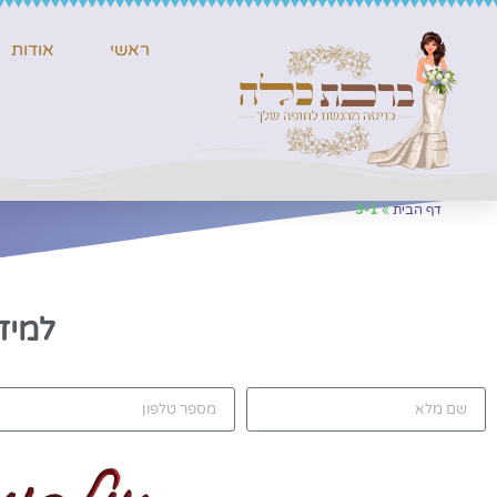
ראשי
אודות
דף הבית
»
3-1
למיד