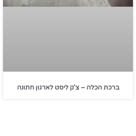
ברכת הכלה – צ'ק ליסט לארגון חתונה