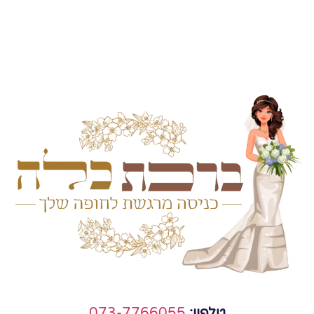
טלפון:
073-7766055