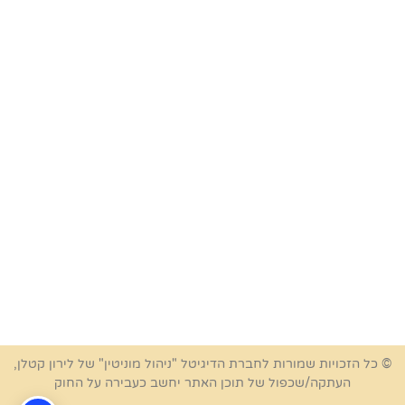
© כל הזכויות שמורות לחברת הדיגיטל "ניהול מוניטין" של לירון קטלן,
העתקה/שכפול של תוכן האתר יחשב כעבירה על החוק