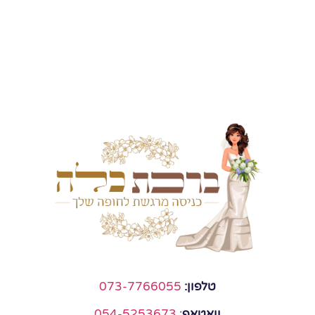
טלפון:
073-7766055
וואטאפ
:
054-5253673