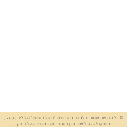
© כל הזכויות שמורות לחברת הדיגיטל "ניהול מוניטין" של לירון קטלן,
העתקה/שכפול של תוכן האתר יחשב כעבירה על החוק