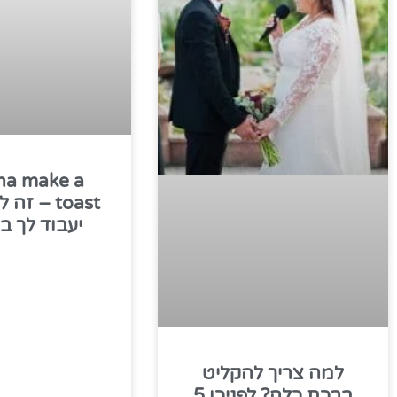
na make a
toast – ז
יעבוד לך ב
למה צריך להקליט
ברכת כלה? לפניכן 5