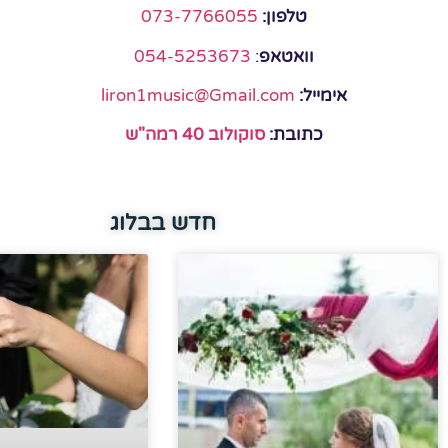
טלפון:
073-7766055
וואטאפ
:
054-5253673
אימייל:
liron1music@Gmail.com
כתובת:
סוקולוב 40 רמה"ש
חדש בבלוג