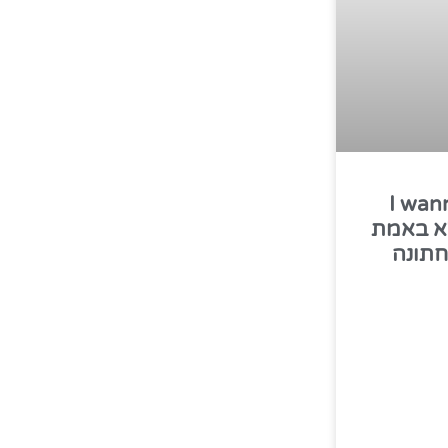
I wan
ה לא באמת
חתונה