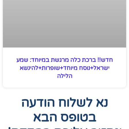
חדש!! ברכת כלה מרגשת במיוחד: שמע
ישראל+נוסח מיוחד+שופרות+להינשא
הלילה
נא לשלוח הודעה
בטופס הבא