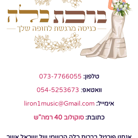
טלפון:
073-7766055
וואטאפ
:
054-5253673
אימייל:
liron1music@Gmail.com
כתובת:
סוקולוב 40 רמה"ש
אנחנו פורטל ברכות כלה הרשמי של ישראל אשר