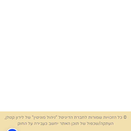
© כל הזכויות שמורות לחברת הדיגיטל "ניהול מוניטין" של לירון קטלן,
העתקה/שכפול של תוכן האתר יחשב כעבירה על החוק