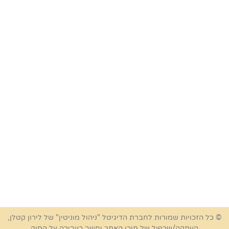
© כל הזכויות שמורות לחברת הדיגיטל "ניהול מוניטין" של לירון קטלן,
העתקה/שכפול של תוכן האתר יחשב כעבירה על החוק