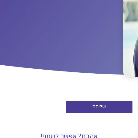
שליחה
אהבת? אפשר לשתף!