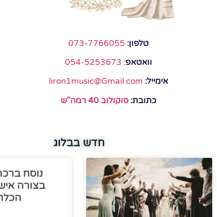
טלפון:
073-7766055
וואטאפ
:
054-5253673
אימייל:
liron1music@Gmail.com
כתובת:
סוקולוב 40 רמה"ש
חדש בבלוג
נוסח ברכת
בצורה איש
הכלה